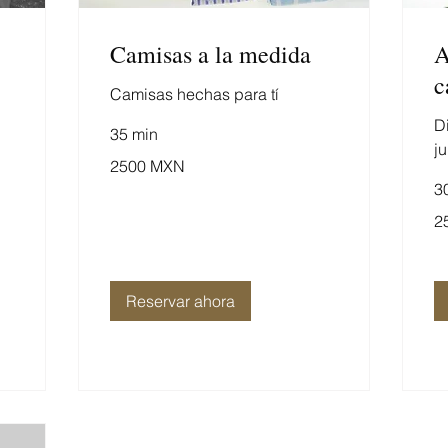
Camisas a la medida
A
c
Camisas hechas para tí
D
35 min
j
2500
2500 MXN
pesos
mexicanos
3
25
2
pe
me
Reservar ahora