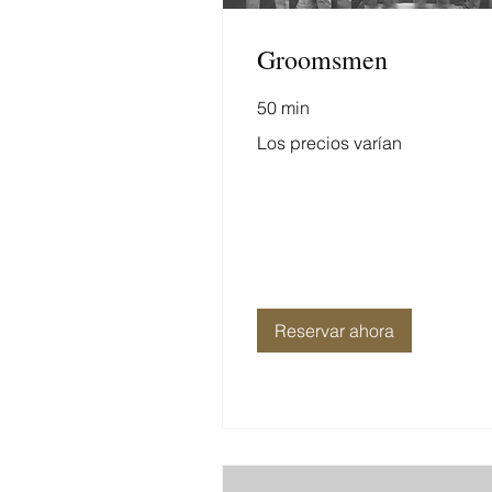
Groomsmen
50 min
Los
Los precios varían
precios
varían
Reservar ahora