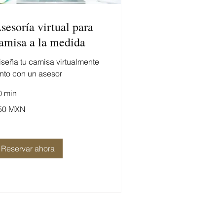
sesoría virtual para
amisa a la medida
iseña tu camisa virtualmente
unto con un asesor
0 min
0
50 MXN
sos
xicanos
Reservar ahora