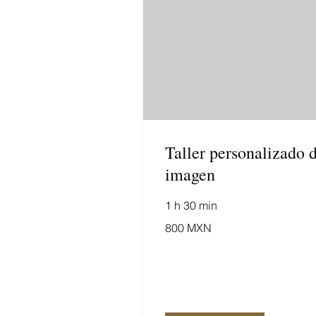
Taller personalizado 
imagen
1 h 30 min
800
800 MXN
pesos
mexicanos