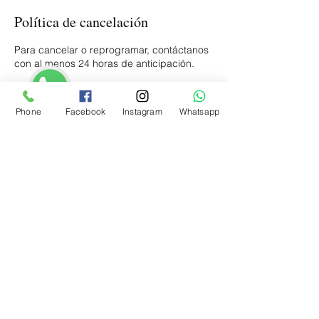
Política de cancelación
Para cancelar o reprogramar, contáctanos
con al menos 24 horas de anticipación.
Phone
Facebook
Instagram
Whatsapp
Datos de contacto
5591895970
contacto@vittoreandmaria.com
Blvd. Adolfo López Mateos 1900, Los
Alpes, 01010 Ciudad de México, CDMX,
Mexico
Blvd. Adolfo López Mateos #1900, Piso 1, Los
Alpes, Cdmx