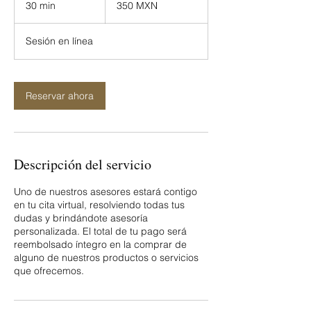
30 min
3
350 MXN
mexicanos
0
Sesión en línea
m
i
n
Reservar ahora
Descripción del servicio
Uno de nuestros asesores estará contigo
en tu cita virtual, resolviendo todas tus
dudas y brindándote asesoría
personalizada. El total de tu pago será
reembolsado íntegro en la comprar de
alguno de nuestros productos o servicios
que ofrecemos.