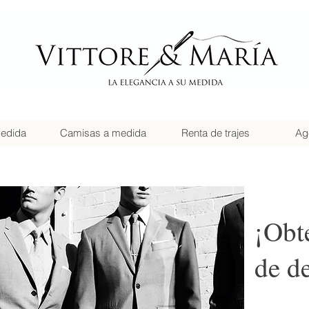
medida
Camisas a medida
Renta de trajes
Age
¡Obt
de d