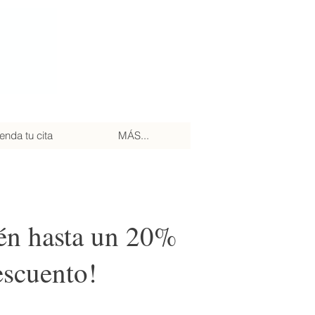
nda tu cita
MÁS...
én hasta un 20%
escuento!