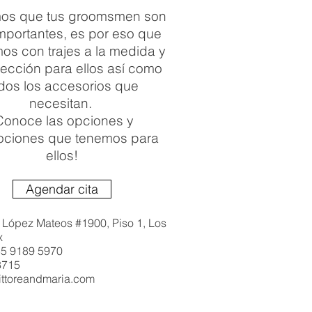
os que tus groomsmen son
mportantes, es por eso que
os con trajes a la medida y
ección para ellos así como
dos los accesorios que
necesitan.
Conoce las opciones y
ciones que tenemos para
ellos!
Agendar cita
o López Mateos #1900, Piso 1, Los
x
55 9189 5970
8715
ittoreandmaria.com