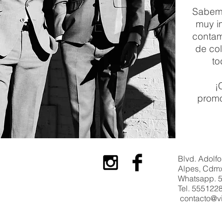
Sabem
muy i
contam
de col
to
¡
promo
Blvd. Adolf
Alpes, Cdm
Whatsapp. 
Tel. 555122
contacto@v